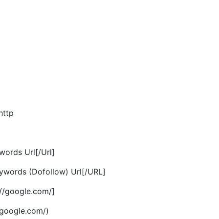
http
words Url[/Url]
eywords (Dofollow) Url[/URL]
://google.com/]
/google.com/)