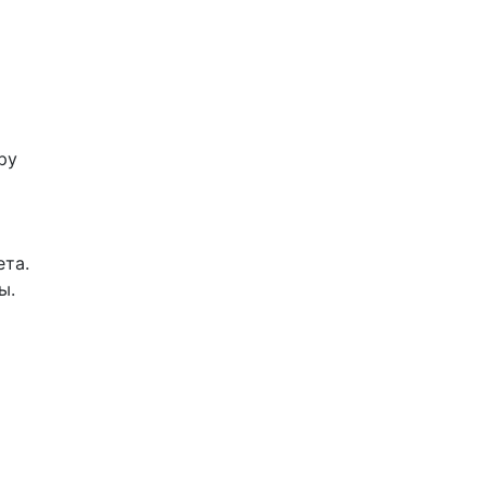
ру
та.
ы.