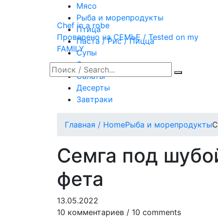
Мясо
Рыба и морепродукты
Chef in a robe
Птица
Проверено на СЕМЬЕ / Tested on my
Паста / Рис / Пицца
FAMILY
Супы
Овощи
Салаты
Десерты
Завтраки
Главная / Home
Рыба и морепродукты
С
Семга под шубо
фета
13.05.2022
10 комментариев / 10 comments