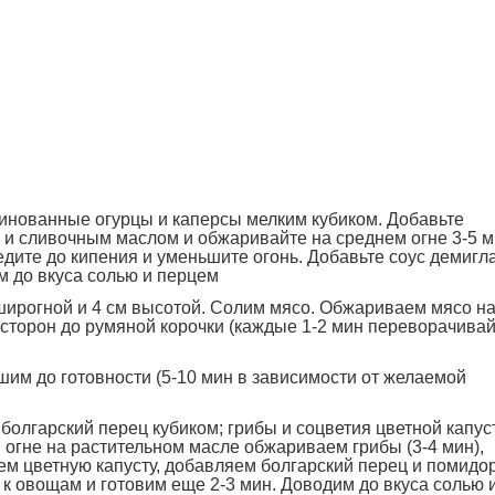
аринованные огурцы и каперсы мелким кубиком. Добавьте
 и сливочным маслом и обжаривайте на среднем огне 3-5 м
едите до кипения и уменьшите огонь. Добавьте соус демигла
м до вкуса солью и перцем
широгной и 4 см высотой. Солим мясо. Обжариваем мясо н
 сторон до румяной корочки (каждые 1-2 мин переворачива
шим до готовности (5-10 мин в зависимости от желаемой
болгарский перец кубиком; грибы и соцветия цветной капус
 огне на растительном масле обжариваем грибы (3-4 мин),
м цветную капусту, добавляем болгарский перец и помидор
к овощам и готовим еще 2-3 мин. Доводим до вкуса солью 