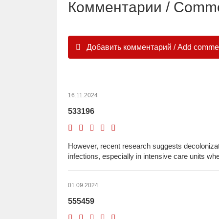
Комментарии / Comm
Добавить комментарий / Add comme
16.11.2024
533196
However, recent research suggests decoloniza
infections, especially in intensive care units w
01.09.2024
555459