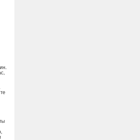
ин.
с,
а
йте
ты
,
и