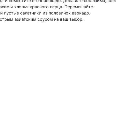
 и поместите его к авокадо. Добавьте сок лайма, сое
арахис и хлопья красного перца. Перемешайте.
 пустые салатники из половинок авокадо.
острым азиатским соусом на ваш выбор.