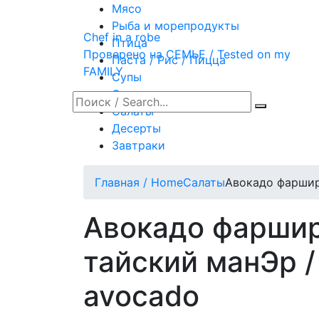
Мясо
Рыба и морепродукты
Chef in a robe
Птица
Проверено на СЕМЬЕ / Tested on my
Паста / Рис / Пицца
FAMILY
Супы
Овощи
Салаты
Десерты
Завтраки
Главная / Home
Салаты
Авокадо фарширо
Авокадо фаршир
тайский манЭр / 
avocado