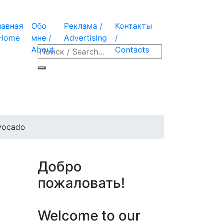
лавная
Обо
Реклама /
Контакты
 Home
мне /
Advertising
/
About
Contacts
vocado
Добро
пожаловать!
Welcome to our