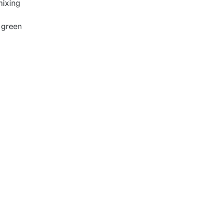
mixing
, green