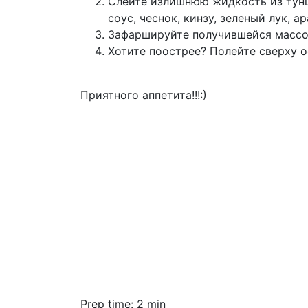
Слейте излишнюю жидкость из тунца
соус, чеснок, кинзу, зеленый лук, 
Зафаршируйте получившейся массой
Хотите поострее? Полейте сверху 
Приятного аппетита!!!:)
Prep time: 2 min