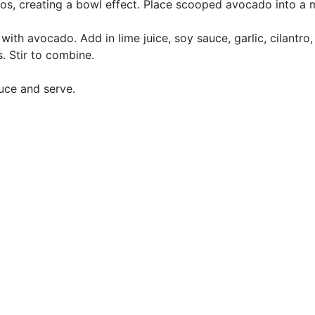
os, creating a bowl effect. Place scooped avocado into a 
with avocado. Add in lime juice, soy sauce, garlic, cilantro
. Stir to combine.
auce and serve.