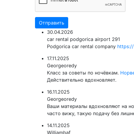
Отправить
30.04.2026
car rental podgorica airport 291
Podgorica car rental company
https:/
17.11.2025
Georgeoredy
Класс за советы по ночёвкам.
Норв
Действительно вдохновляет.
16.11.2025
Georgeoredy
Ваши материалы вдохновляют на н
часто вижу, такую подачу без лишн
14.11.2025
Williambaf