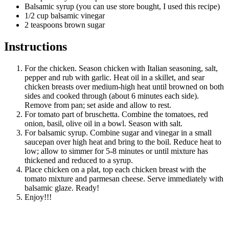
Balsamic syrup (you can use store bought, I used this recipe)
1/2 cup balsamic vinegar
2 teaspoons brown sugar
Instructions
For the chicken. Season chicken with Italian seasoning, salt,
pepper and rub with garlic. Heat oil in a skillet, and sear
chicken breasts over medium-high heat until browned on both
sides and cooked through (about 6 minutes each side).
Remove from pan; set aside and allow to rest.
For tomato part of bruschetta. Combine the tomatoes, red
onion, basil, olive oil in a bowl. Season with salt.
For balsamic syrup. Combine sugar and vinegar in a small
saucepan over high heat and bring to the boil. Reduce heat to
low; allow to simmer for 5-8 minutes or until mixture has
thickened and reduced to a syrup.
Place chicken on a plat, top each chicken breast with the
tomato mixture and parmesan cheese. Serve immediately with
balsamic glaze. Ready!
Enjoy!!!