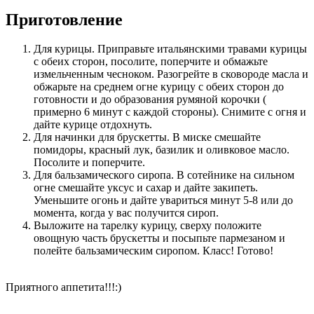
Приготовление
Для курицы. Приправьте итальянскими травами курицы
с обеих сторон, посолите, поперчите и обмажьте
измельченным чесноком. Разогрейте в сковороде масла и
обжарьте на среднем огне курицу с обеих сторон до
готовности и до образования румяной корочки (
примерно 6 минут с каждой стороны). Снимите с огня и
дайте курице отдохнуть.
Для начинки для брускетты. В миске смешайте
помидоры, красный лук, базилик и оливковое масло.
Посолите и поперчите.
Для бальзамического сиропа. В сотейнике на сильном
огне смешайте уксус и сахар и дайте закипеть.
Уменьшите огонь и дайте увариться минут 5-8 или до
момента, когда у вас получится сироп.
Выложите на тарелку курицу, сверху положите
овощную часть брускетты и посыпьте пармезаном и
полейте бальзамическим сиропом. Класс! Готово!
Приятного аппетита!!!:)