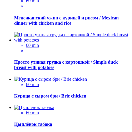
60 min
Мексиканский ужин с курицей и рисом / Mexican
dinner with chicken and rice
60 min
Просто утиная грудка с картошкой / Simple duck
breast with potatoes
60 min
Курица с сыром бри / Brie chicken
60 min
Цыплёнок табака