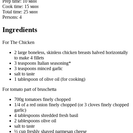
Prep time: 10 мин
Cook time: 15 мин
Total time: 25 мин
Persons: 4
Ingredients
For The Chicken
2 large boneless, skinless chicken breasts halved horizontally
to make 4 fillets
3 teaspoons Italian seasoning*
3 teaspoons minced garlic
salt to taste
1 tablespoon of olive oil (for cooking)
For tomato part of bruschetta
700g tomatoes finely chopped
1/4 of a red onion finely chopped (or 3 cloves finely chopped
garlic)
4 tablespoons shredded fresh basil
2 tablespoons olive oil
salt to taste
½ cup freshly shaved parmesan cheese