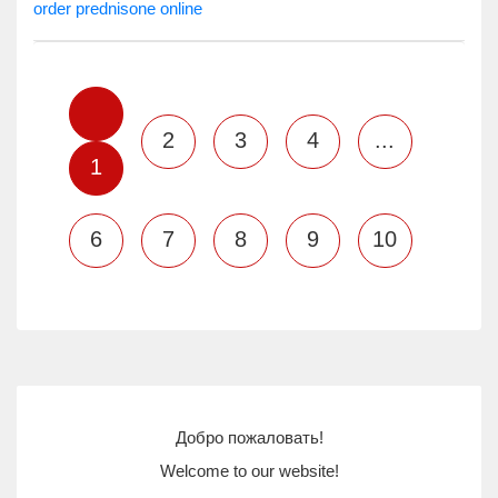
order prednisone online
2
3
4
...
1
6
7
8
9
10
Добро пожаловать!
Welcome to our website!