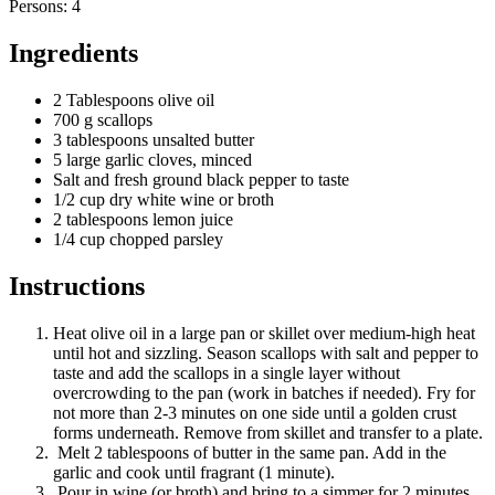
Persons: 4
Ingredients
2 Tablespoons olive oil
700 g scallops
3 tablespoons unsalted butter
5 large garlic cloves, minced
Salt and fresh ground black pepper to taste
1/2 cup dry white wine or broth
2 tablespoons lemon juice
1/4 cup chopped parsley
Instructions
Heat olive oil in a large pan or skillet over medium-high heat
until hot and sizzling. Season scallops with salt and pepper to
taste and add the scallops in a single layer without
overcrowding to the pan (work in batches if needed). Fry for
not more than 2-3 minutes on one side until a golden crust
forms underneath. Remove from skillet and transfer to a plate.
Melt 2 tablespoons of butter in the same pan. Add in the
garlic and cook until fragrant (1 minute).
Pour in wine (or broth) and bring to a simmer for 2 minutes