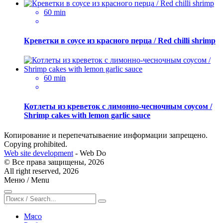
60 min
Креветки в соусе из красного перца / Red chilli shrimp
60 min
Котлеты из креветок с лимонно-чесночным соусом /
Shrimp cakes with lemon garlic sauce
Копирование и перепечатываение информации запрещено.
Сopying prohibited.
Web site development
- Web Do
© Все права защищены, 2026
All right reserved, 2026
Меню / Menu
Мясо