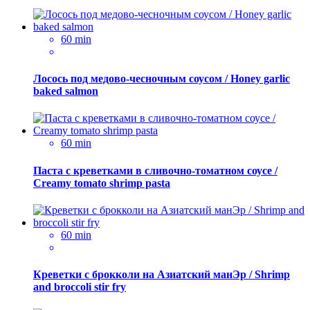
60 min
Лосось под медово-чесночным соусом / Honey garlic
baked salmon
60 min
Паста с креветками в сливочно-томатном соусе /
Creamy tomato shrimp pasta
60 min
Креветки с брокколи на Азиатский манЭр / Shrimp
and broccoli stir fry